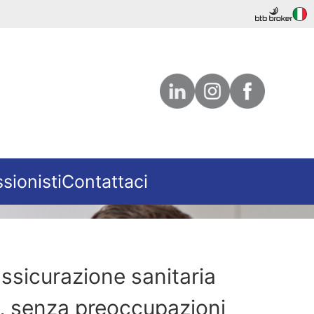
sionisti
Contattaci
assicurazione sanitaria
e, senza preoccupazioni