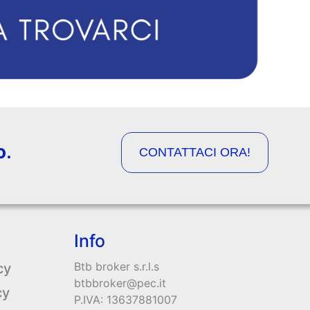
o.
CONTATTACI ORA!
Info
Btb broker s.r.l.s
cy
btbbroker@pec.it
cy
P.IVA: 13637881007