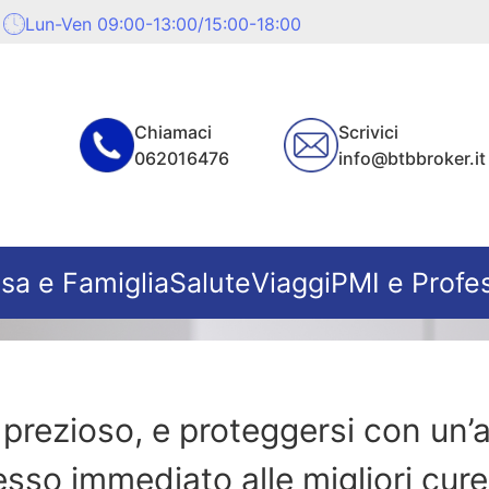
Lun-Ven 09:00-13:00/15:00-18:00
Chiamaci
Scrivici
062016476
info@btbbroker.it
sa e Famiglia
Salute
Viaggi
PMI e Profes
ù prezioso, e proteggersi con un’
cesso immediato alle migliori cur