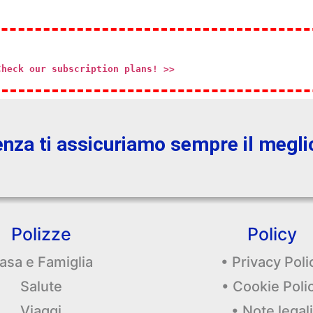
Check our subscription plans! >>
enza ti assicuriamo sempre il megli
Polizze
Policy
asa e Famiglia
• Privacy Poli
Salute
• Cookie Poli
Viaggi
• Note legali