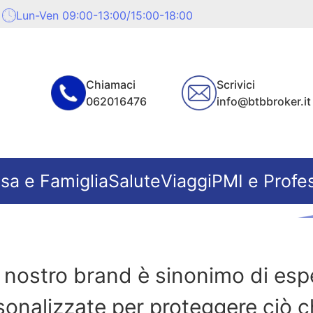
Lun-Ven 09:00-13:00/15:00-18:00
Chiamaci
Scrivici
062016476
info@btbbroker.it
sa e Famiglia
Salute
Viaggi
PMI e Profes
il nostro brand è sinonimo di espe
sonalizzate per proteggere ciò c