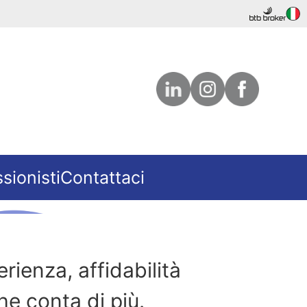
sionisti
Contattaci
rienza, affidabilità
he conta di più.