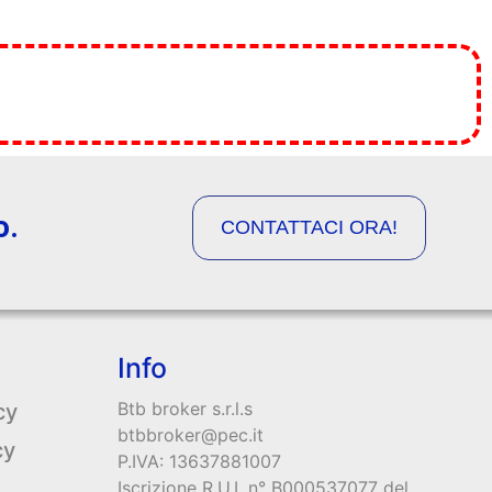
o.
CONTATTACI ORA!
Info
Btb broker s.r.l.s
cy
btbbroker@pec.it
cy
P.IVA: 13637881007
Iscrizione R.U.I. n° B000537077 del