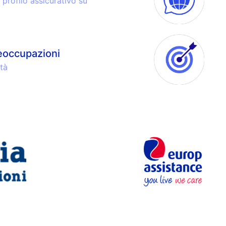
profilo assicurativo su
reoccupazioni
tà